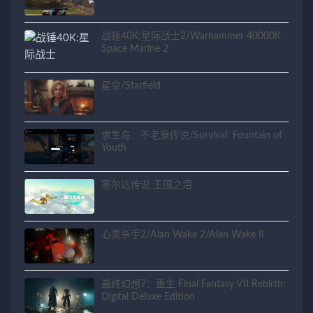
战锤40K:星际战士2/Warhammer 40000K
Space Marine 2
星空/Starfield
求生岛：不老泉传说/Survival: Fountain of
Youth
塞尔达传说 王国之泪
心灵杀手2/Alan Wake 2/Alan Wake II
最终幻想7：重生 Final Fantasy VII Rebirth:
Digital Deluxe Edition