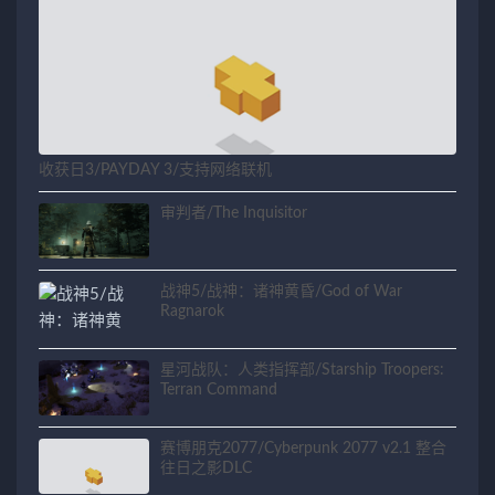
收获日3/PAYDAY 3/支持网络联机
审判者/The Inquisitor
战神5/战神：诸神黄昏/God of War
Ragnarok
星河战队：人类指挥部/Starship Troopers:
Terran Command
赛博朋克2077/Cyberpunk 2077 v2.1 整合
往日之影DLC