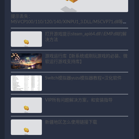
提示丢失：
MSVCP100/110/120/140/XINPU1_3.DLL/MSCVP71.dll等相
关问题解决方法
打开游戏提示steam_api64.dll\\EMP.dll的解
决方法
游戏运行库【新系统或刚玩游戏的必装、微
软运行游戏支持库】
Switch模拟器yuzu模拟器教程+汉化软件
VIP所有问题解决方案，和安装指导
新疆地区怎么使用链接下载