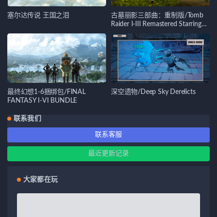
塞尔达传说 王国之泪
古墓丽影三部曲：重制版/Tomb
Raider I-III Remastered Starring
Lara Croft
最终幻想1-6捆绑包/FINAL
深空遗物/Deep Sky Derelicts
FANTASY I-VI BUNDLE
联系我们
联系客服
最近更新记录
大家都在玩