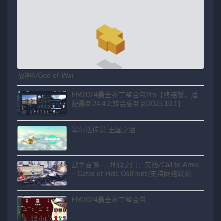
战神4/God of War
FM2024最全补丁整合包Pro【终结版，适
配最新24.4.2,转会更新到2025.10.1】
塞尔达传说 王国之泪
战争召唤——地狱之门：东线/Call to Arms
– Gates of Hell: Ostfront/支持网络联机
FM2024最全补丁整合包