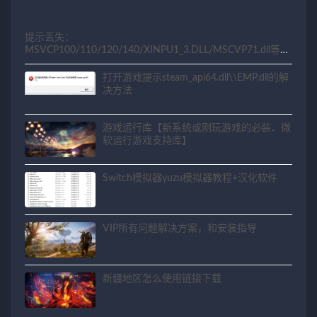
提示丢失：
MSVCP100/110/120/140/XINPU1_3.DLL/MSCVP71.dll等相
关问题解决方法
打开游戏提示steam_api64.dll\\EMP.dll的解
决方法
游戏运行库【新系统或刚玩游戏的必装、微
软运行游戏支持库】
Switch模拟器yuzu模拟器教程+汉化软件
VIP所有问题解决方案，和安装指导
新疆地区怎么使用链接下载