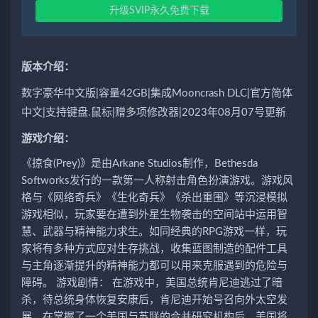
升级SVIP永久免费下载
版本介绍：
数字豪华中文版|容量42GB|集成Mooncrash DLC|官方简体
中文|支持键盘.鼠标|赠多项修改器|2023年08月07号更新
游戏介绍：
《掠食(Prey)》是由Arkane Studios制作，Bethesda
Softworks发行的一款第一人称射击角色扮演游戏。游戏风
格与《网络奇兵》《生化奇兵》《杀出重围》等沉浸模拟
游戏相似，玩家要在遭到外星生物袭击的空间站中运用智
慧、武器与精神能力求生。如同经典的RPG游戏一样，玩
家将有多种方式应对生存挑战，收集蓝图制造的配件工具
与主角逐渐提升的精神能力都可以用来克服遇到的危险与
障碍。 游戏剧情： 在游戏中，美国总统肯尼迪逃过了暗
杀，待总统身体恢复安康后，肯尼迪开始号召向外太空发
展，在掌握了一个美国与苏联的合并研究机构后，美国将