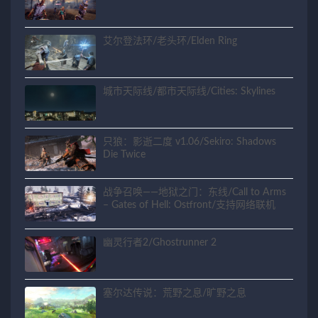
艾尔登法环/老头环/Elden Ring
城市天际线/都市天际线/Cities: Skylines
只狼：影逝二度 v1.06/Sekiro: Shadows
Die Twice
战争召唤——地狱之门：东线/Call to Arms
– Gates of Hell: Ostfront/支持网络联机
幽灵行者2/Ghostrunner 2
塞尔达传说：荒野之息/旷野之息