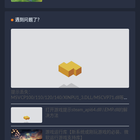
遇到问题了？
提示丢失：
MSVCP100/110/120/140/XINPU1_3.DLL/MSCVP71.dll等相
关问题解决方法
打开游戏提示steam_api64.dll\\EMP.dll的解
决方法
游戏运行库【新系统或刚玩游戏的必装、微
软运行游戏支持库】