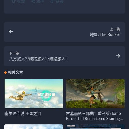
收藏
海报
链接
上一篇
地堡/The Bunker
下一篇
八方旅人2/歧路旅人2/歧路旅人II
相关文章
塞尔达传说 王国之泪
古墓丽影三部曲：重制版/Tomb
Raider I-III Remastered Starring
Lara Croft