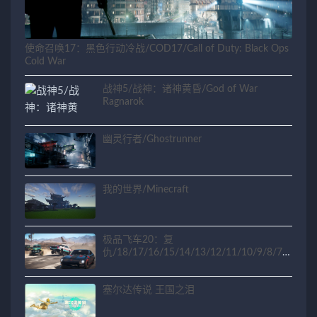
使命召唤17：黑色行动冷战/COD17/Call of Duty: Black Ops
Cold War
战神5/战神：诸神黄昏/God of War
Ragnarok
幽灵行者/Ghostrunner
我的世界/Minecraft
极品飞车20：复
仇/18/17/16/15/14/13/12/11/10/9/8/7/6
/5/4/3/2/1
塞尔达传说 王国之泪