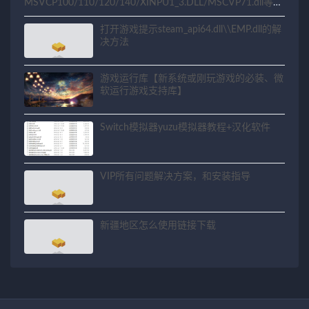
MSVCP100/110/120/140/XINPU1_3.DLL/MSCVP71.dll等相
关问题解决方法
打开游戏提示steam_api64.dll\\EMP.dll的解
决方法
游戏运行库【新系统或刚玩游戏的必装、微
软运行游戏支持库】
Switch模拟器yuzu模拟器教程+汉化软件
VIP所有问题解决方案，和安装指导
新疆地区怎么使用链接下载