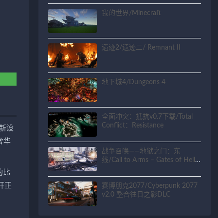
我的世界/Minecraft
遗迹2/遗迹二/ Remnant II
地下城4/Dungeons 4
全面冲突：抵抗v0.7下载/Total
Conflict：Resistance
重新设
奢华
战争召唤——地狱之门：东
线/Call to Arms – Gates of Hell:
Ostfront/支持网络联机
的比
开正
赛博朋克2077/Cyberpunk 2077
v2.0 整合往日之影DLC