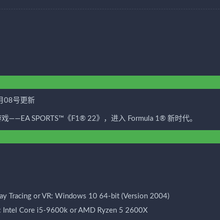
7月08号更新
方视频游戏——EA SPORTS™《F1® 22》，进入 Formula 1® 新时代。
ay Tracing or VR: Windows 10 64-bit (Version 2004)
: Intel Core i5-9600k or AMD Ryzen 5 2600X