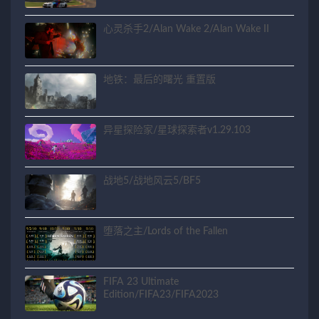
心灵杀手2/Alan Wake 2/Alan Wake II
地铁：最后的曙光 重置版
异星探险家/星球探索者v1.29.103
战地5/战地风云5/BF5
堕落之主/Lords of the Fallen
FIFA 23 Ultimate
Edition/FIFA23/FIFA2023