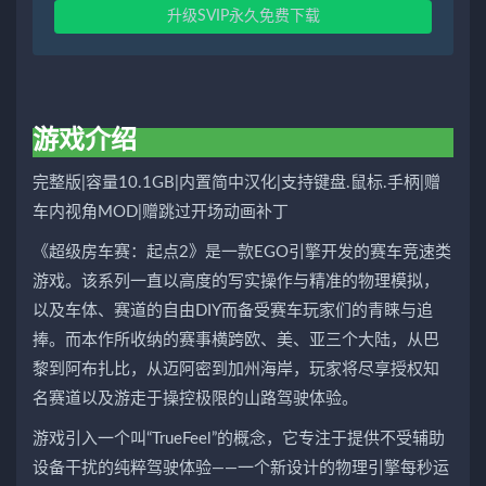
升级SVIP永久免费下载
游戏介绍
完整版|容量10.1GB|内置简中汉化|支持键盘.鼠标.手柄|赠
车内视角MOD|赠跳过开场动画补丁
《超级房车赛：起点2》是一款EGO引擎开发的赛车竞速类
游戏。该系列一直以高度的写实操作与精准的物理模拟，
以及车体、赛道的自由DIY而备受赛车玩家们的青睐与追
捧。而本作所收纳的赛事横跨欧、美、亚三个大陆，从巴
黎到阿布扎比，从迈阿密到加州海岸，玩家将尽享授权知
名赛道以及游走于操控极限的山路驾驶体验。
游戏引入一个叫“TrueFeel”的概念，它专注于提供不受辅助
设备干扰的纯粹驾驶体验——一个新设计的物理引擎每秒运