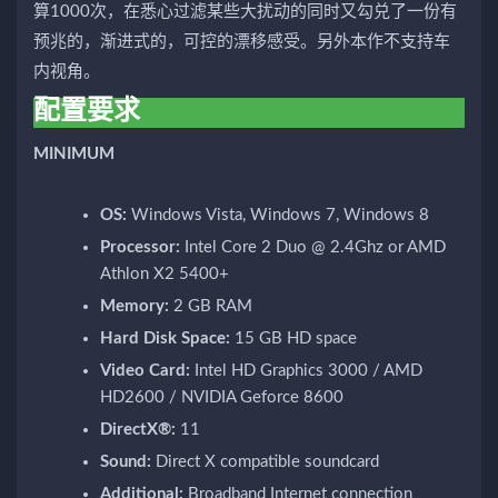
算1000次，在悉心过滤某些大扰动的同时又勾兑了一份有
预兆的，渐进式的，可控的漂移感受。另外本作不支持车
内视角。
配置要求
MINIMUM
OS:
Windows Vista, Windows 7, Windows 8
Processor:
Intel Core 2 Duo @ 2.4Ghz or AMD
Athlon X2 5400+
Memory:
2 GB RAM
Hard Disk Space:
15 GB HD space
Video Card:
Intel HD Graphics 3000 / AMD
HD2600 / NVIDIA Geforce 8600
DirectX®:
11
Sound:
Direct X compatible soundcard
Additional:
Broadband Internet connection