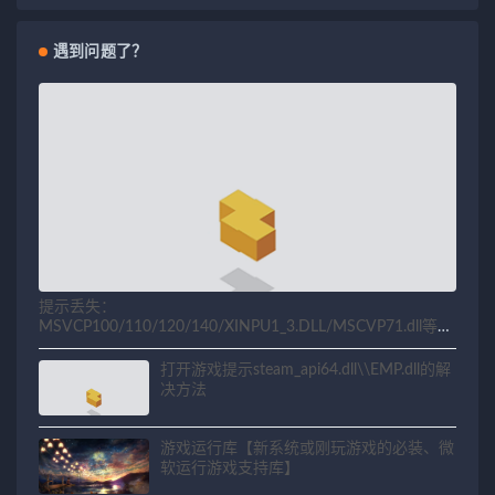
遇到问题了？
提示丢失：
MSVCP100/110/120/140/XINPU1_3.DLL/MSCVP71.dll等相
关问题解决方法
打开游戏提示steam_api64.dll\\EMP.dll的解
决方法
游戏运行库【新系统或刚玩游戏的必装、微
软运行游戏支持库】