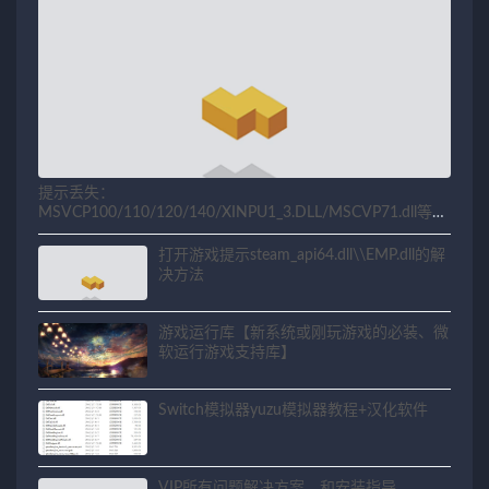
提示丢失：
MSVCP100/110/120/140/XINPU1_3.DLL/MSCVP71.dll等相
关问题解决方法
打开游戏提示steam_api64.dll\\EMP.dll的解
决方法
游戏运行库【新系统或刚玩游戏的必装、微
软运行游戏支持库】
Switch模拟器yuzu模拟器教程+汉化软件
VIP所有问题解决方案，和安装指导