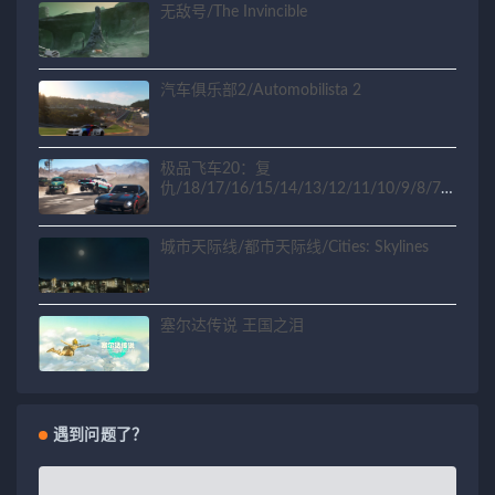
无敌号/The Invincible
汽车俱乐部2/Automobilista 2
极品飞车20：复
仇/18/17/16/15/14/13/12/11/10/9/8/7/6
/5/4/3/2/1
城市天际线/都市天际线/Cities: Skylines
塞尔达传说 王国之泪
遇到问题了？