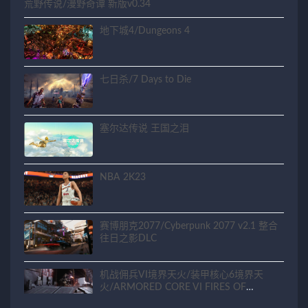
荒野传说/漫野奇谭 新版v0.34
地下城4/Dungeons 4
七日杀/7 Days to Die
塞尔达传说 王国之泪
NBA 2K23
赛博朋克2077/Cyberpunk 2077 v2.1 整合
往日之影DLC
机战佣兵VI境界天火/装甲核心6境界天
火/ARMORED CORE VI FIRES OF
RUBICON