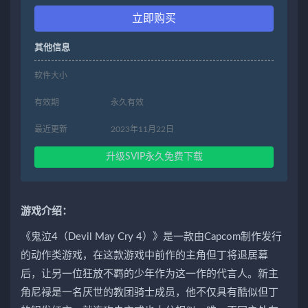
立即购买
其他信息
软件大小
有效期
永久有效
最近更新
2023年11月22日
升级SVIP永久免费下载
游戏介绍：
《鬼泣4（Devil May Cry 4）》是一款由Capcom制作发行
的动作类游戏，在这款游戏中前作的主角但丁将退居幕
后，让另一位狂放不羁的少年作为这一作的代言人。新主
角尼禄是一名厌世的教团骑士成员，他不仅具有酷似但丁