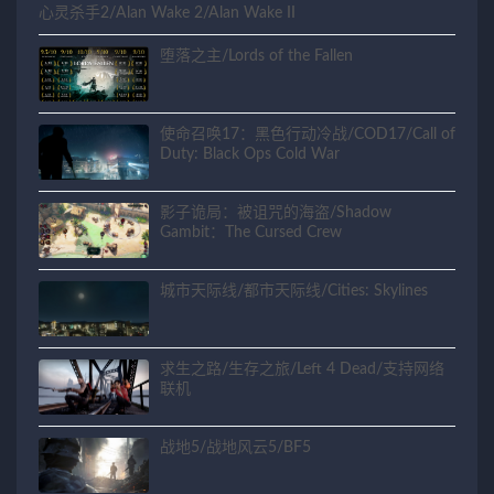
心灵杀手2/Alan Wake 2/Alan Wake II
堕落之主/Lords of the Fallen
使命召唤17：黑色行动冷战/COD17/Call of
Duty: Black Ops Cold War
影子诡局：被诅咒的海盗/Shadow
Gambit：The Cursed Crew
城市天际线/都市天际线/Cities: Skylines
求生之路/生存之旅/Left 4 Dead/支持网络
联机
战地5/战地风云5/BF5