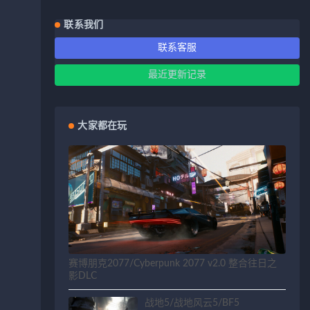
联系我们
联系客服
最近更新记录
大家都在玩
赛博朋克2077/Cyberpunk 2077 v2.0 整合往日之
影DLC
战地5/战地风云5/BF5