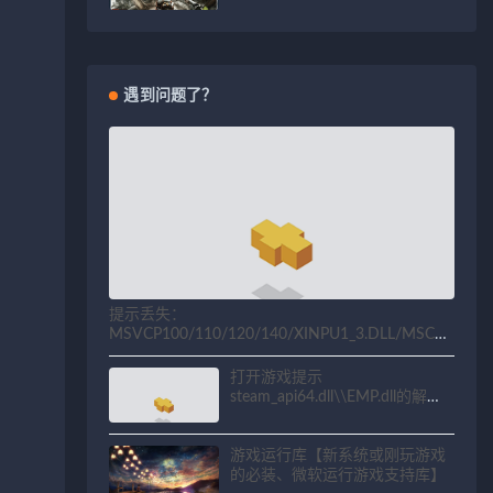
遇到问题了？
提示丢失：
MSVCP100/110/120/140/XINPU1_3.DLL/MSCV
P71.dll等相关问题解决方法
打开游戏提示
steam_api64.dll\\EMP.dll的解决
方法
游戏运行库【新系统或刚玩游戏
的必装、微软运行游戏支持库】