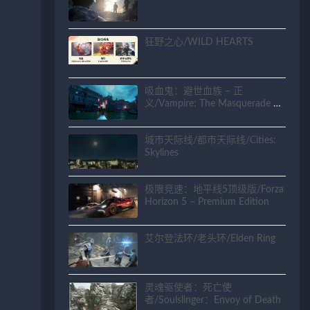
狂野之心/WILD HEARTS
吸血鬼：避世血族 – 正
义/Vampire: The Masquerade –
Justice
城市天际线/都市天际线/Cities:
Skylines
极限竞速：地平线5顶级版/Forza
Horizon 5 – Premium Edition
艾尔登法环/老头环/Elden Ring
灵魂驱使者：死亡使
者/Soulslinger：Envoy of Death