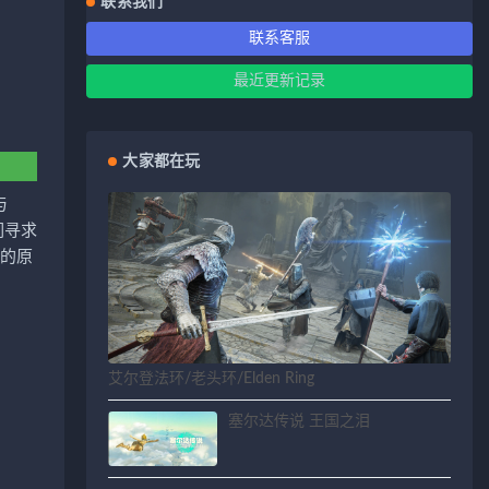
联系我们
联系客服
最近更新记录
大家都在玩
与
们寻求
》的原
艾尔登法环/老头环/Elden Ring
塞尔达传说 王国之泪