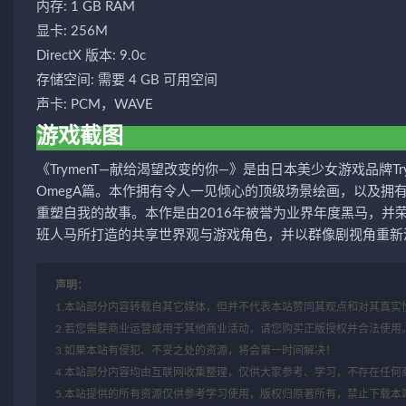
内存: 1 GB RAM
显卡: 256M
DirectX 版本: 9.0c
存储空间: 需要 4 GB 可用空间
声卡: PCM，WAVE
游戏截图
《TrymenT—献给渴望改变的你—》是由日本美少女游戏品牌T
OmegA篇。本作拥有令人一见倾心的顶级场景绘画，以及
重塑自我的故事。本作是由2016年被誉为业界年度黑马，并荣获
班人马所打造的共享世界观与游戏角色，并以群像剧视角重新
声明：
1.本站部分内容转载自其它媒体，但并不代表本站赞同其观点和对其真实
2.若您需要商业运营或用于其他商业活动，请您购买正版授权并合法使用
3.如果本站有侵犯、不妥之处的资源，将会第一时间解决！
4.本站部分内容均由互联网收集整理，仅供大家参考、学习，不存在任何
5.本站提供的所有资源仅供参考学习使用，版权归原著所有，禁止下载本