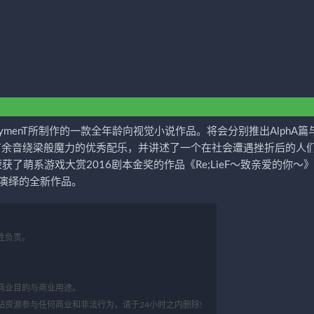
rymenT所制作的一款全年龄向视觉小说作品。将会分别推出AlphA篇
拥有余音绕梁般魔力的优秀配乐，并讲述了一个在社会遭遇挫折后的人
了萌系游戏大赏2016剧本金奖的作品《Re;LieF～致亲爱的你～
演绎的全新作品。
性负责。
。
商业目的与商业用途。
站资源参与任何商业和非法行为，请于24小时之内删除!