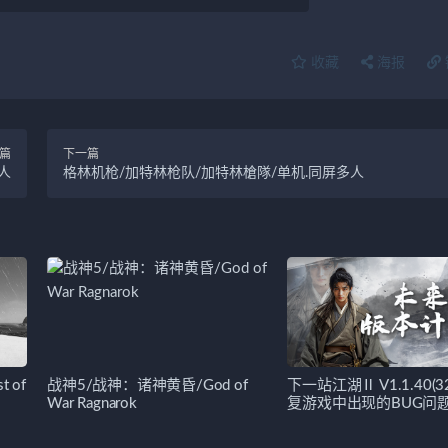
收藏
海报
篇
下一篇
人
格林机枪/加特林枪队/加特林槍隊/单机.同屏多人
 of
战神5/战神：诸神黄昏/God of
下一站江湖Ⅱ V1.1.40(
War Ragnarok
复游戏中出现的BUG问