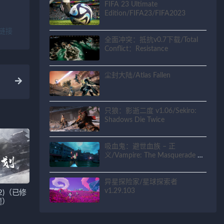
FIFA 23 Ultimate
Edition/FIFA23/FIFA2023
链接
全面冲突：抵抗v0.7下载/Total
Conflict：Resistance
尘封大陆/Atlas Fallen
只狼：影逝二度 v1.06/Sekiro:
Shadows Die Twice
吸血鬼：避世血族 – 正
义/Vampire: The Masquerade –
Justice
异星探险家/星球探索者
v1.29.103
32)（已修
题）