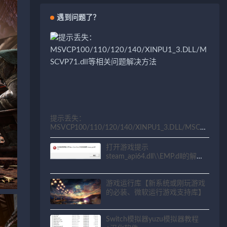
遇到问题了？
提示丢失：
MSVCP100/110/120/140/XINPU1_3.DLL/MSCV
P71.dll等相关问题解决方法
打开游戏提示
steam_api64.dll\\EMP.dll的解决
方法
游戏运行库【新系统或刚玩游戏
的必装、微软运行游戏支持库】
Switch模拟器yuzu模拟器教程