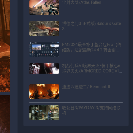
尘封大陆/Atlas Fallen
博德之门3 正式版/Baldur’s Gate
3
FM2024最全补丁整合包Pro【终
结版，适配最新24.4.2,转会更新
到2025.10.1】
机战佣兵VI境界天火/装甲核心6
境界天火/ARMORED CORE VI
FIRES OF RUBICON
遗迹2/遗迹二/ Remnant II
收获日3/PAYDAY 3/支持网络联
机