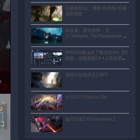
古墓丽影11：暗影/终极版/古墓
丽影暗影
吸血鬼：避世血族 – 正
义/Vampire: The Masquerade –
Justice
FM2024最全补丁整合包Pro【终
结版，适配最新24.4.2,转会更新
到2025.10.1】
战地5/战地风云5/BF5
七日杀/7 Days to Die
幽灵行者2/Ghostrunner 2