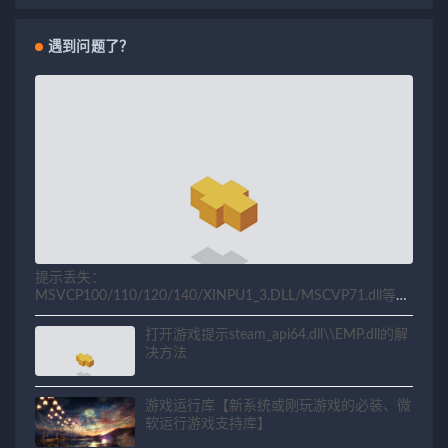
遇到问题了？
提示丢失：
MSVCP100/110/120/140/XINPU1_3.DLL/MSCVP71.dll等相
关问题解决方法
打开游戏提示steam_api64.dll\\EMP.dll的解
决方法
游戏运行库【新系统或刚玩游戏的必装、微
软运行游戏支持库】