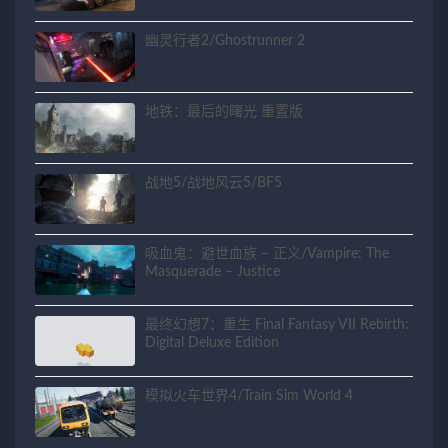
幽灵行者2/Ghostrunner 2
地铁：最后的曙光 重置版
战地5/战地风云5/BF5
吸血鬼：避世血族 – 正义/Vampire: The
Masquerade – Justice
最终幻想7：重生 Final Fantasy VII Rebirth:
Digital Deluxe Edition
模拟火车世界4/Train Sim World 4