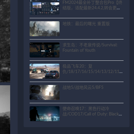
FM2024最全补丁整合包Pro【终
结版，适配最新24.4.2,转会更新
到2025.10.1】
地铁：最后的曙光 重置版
求生岛：不老泉传说/Survival:
Fountain of Youth
极品飞车20：复
仇/18/17/16/15/14/13/12/11/
10/9/8/7/6/5/4/3/2/1
战地5/战地风云5/BF5
使命召唤17：黑色行动冷
战/COD17/Call of Duty: Black
Ops Cold War