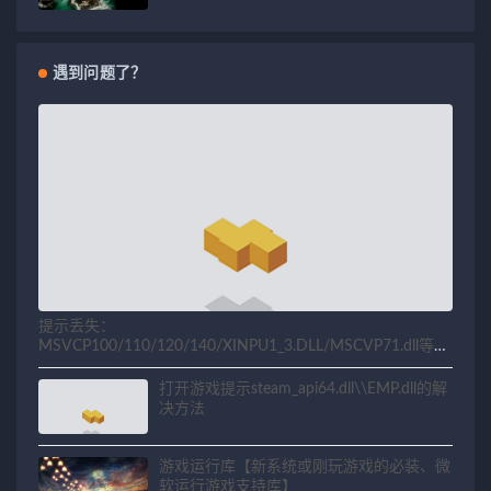
遇到问题了？
提示丢失：
MSVCP100/110/120/140/XINPU1_3.DLL/MSCVP71.dll等相
关问题解决方法
打开游戏提示steam_api64.dll\\EMP.dll的解
决方法
游戏运行库【新系统或刚玩游戏的必装、微
软运行游戏支持库】