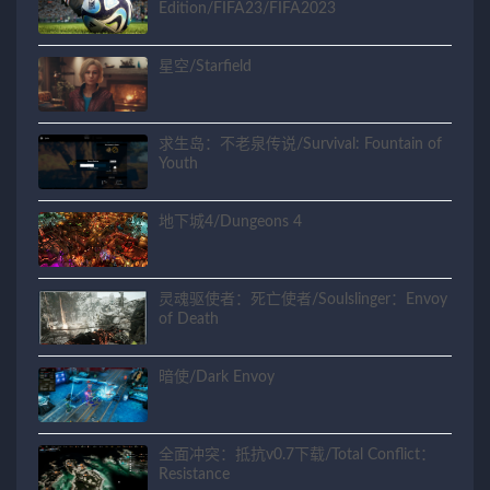
Edition/FIFA23/FIFA2023
星空/Starfield
求生岛：不老泉传说/Survival: Fountain of
Youth
地下城4/Dungeons 4
灵魂驱使者：死亡使者/Soulslinger：Envoy
of Death
暗使/Dark Envoy
全面冲突：抵抗v0.7下载/Total Conflict：
Resistance