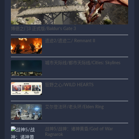
博德之门3 正式版/Baldur’s Gate 3
遗迹2/遗迹二/ Remnant II
城市天际线/都市天际线/Cities: Skylines
狂野之心/WILD HEARTS
艾尔登法环/老头环/Elden Ring
战神5/战神：诸神黄昏/God of War
Ragnarok