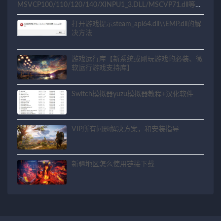
MSVCP100/110/120/140/XINPU1_3.DLL/MSCVP71.dll等相
关问题解决方法
打开游戏提示steam_api64.dll\\EMP.dll的解
决方法
游戏运行库【新系统或刚玩游戏的必装、微
软运行游戏支持库】
Switch模拟器yuzu模拟器教程+汉化软件
VIP所有问题解决方案，和安装指导
新疆地区怎么使用链接下载