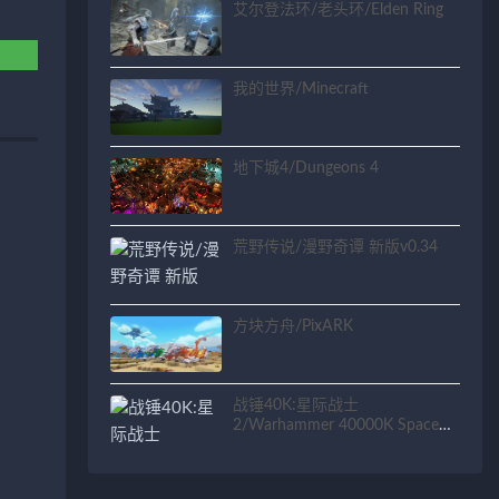
艾尔登法环/老头环/Elden Ring
我的世界/Minecraft
地下城4/Dungeons 4
荒野传说/漫野奇谭 新版v0.34
方块方舟/PixARK
战锤40K:星际战士
2/Warhammer 40000K Space
Marine 2