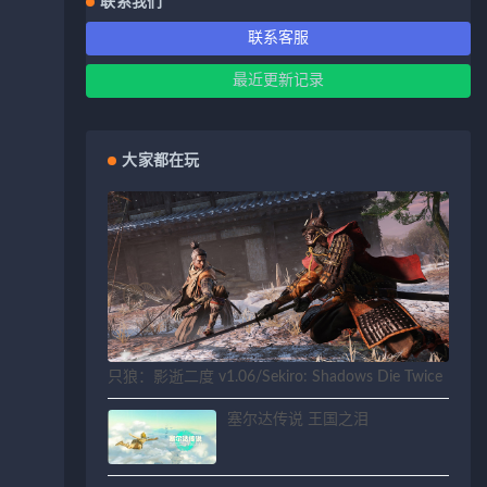
联系我们
联系客服
最近更新记录
大家都在玩
只狼：影逝二度 v1.06/Sekiro: Shadows Die Twice
塞尔达传说 王国之泪