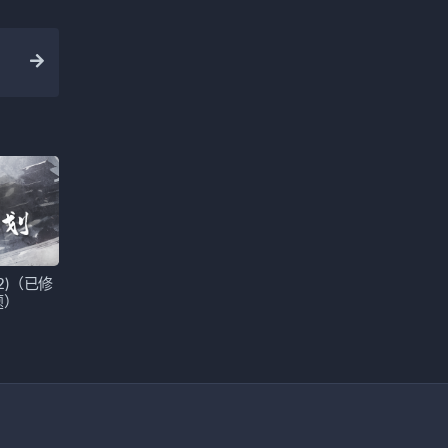
32)（已修
题）