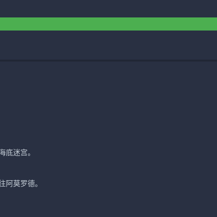
海底迷宫。
往阿莫罗德。