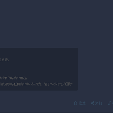
性负责。
。
商业目的与商业用途。
站资源参与任何商业和非法行为，请于24小时之内删除!
收藏
海报