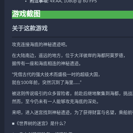
附注事项:
4x AA, 1080p @ 60 FPS
游戏截图
关于这款游戏
攻克连接海底的神秘遗迹吧。
在大陆南边，遥远的地方，位于大洋彼岸的海都阿莫罗德，
据传有一座和海底相连的神秘遗迹。
“凭借古代的强大技术而盛极一时的超级大国，
就在100年前，突然沉到了海里……”
被这则传说吸引的众多冒险者，前赴后继地聚集到海都，挑战
然而，至今仍未有一人能够攻克海底的深处。
来吧，进入迷宫找到神秘遗迹，为了获得财富与名望，乘船前
■《世界树的迷宫》是什么？