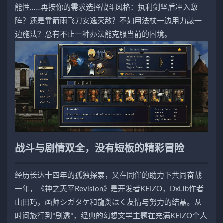
能性……再按你的需求选择战斗风格：执利剑坚盾冲入敌
阵？还是靠箭雨飞刀安逸灭敌？不如用法杖一边用力敲一
边施法？总有不止一种办法能克服当前的困境。
战斗与剧情双全，没有短板的精彩冒险
经历长达十四年的孤独探索，又在同伴的助力下共同奋战
一年，《神之天平Revision》是开发者KEIZO，DxLib作者
山田巧，画师シガタケ和龍渕はく友情与努力的结晶。从
时间旅行到*剧透*，经典的幻想文学主题在充满KEIZO个人