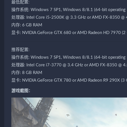
最低配置:
操作系统: Windows 7 SP1, Windows 8/8.1 (64-bit operating s
处理器: Intel Core i5-2500K @ 3.3 GHz or AMD FX-8350 @ 
内存: 6 GB RAM
显卡: NVIDIA GeForce GTX 680 or AMD Radeon HD 7970 (2
推荐配置:
操作系统: Windows 7 SP1, Windows 8/8.1 (64-bit operating s
处理器: Intel Core i7-3770 @ 3.4 GHz or AMD FX-8350 @ 4.0
内存: 8 GB RAM
显卡: NVIDIA GeForce GTX 780 or AMD Radeon R9 290X (3
游戏截图：