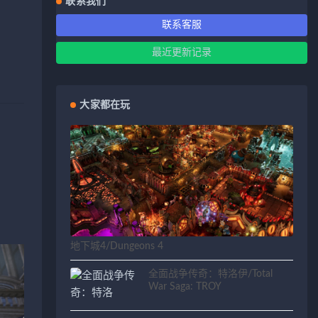
联系我们
联系客服
最近更新记录
大家都在玩
地下城4/Dungeons 4
全面战争传奇：特洛伊/Total
War Saga: TROY