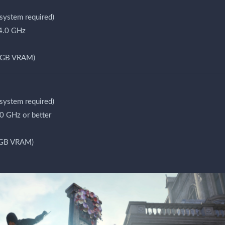
ystem required)
4.0 GHz
 GB VRAM)
ystem required)
 GHz or better
 GB VRAM)