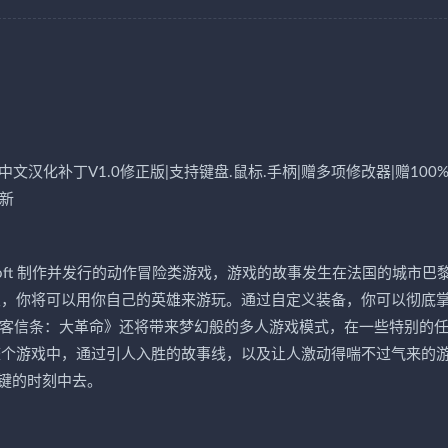
简体中文汉化补丁V1.0修正版|支持键盘.鼠标.手柄|赠多项修改器|赠100
更新
是一款由Ubisoft 制作并发行的动作冒险类游戏，游戏的故事发生在法国的城市巴
次，你将可以用你自己的英雄来游玩。通过自定义装备，你可以彻底
刺客信条：大革命》还将带来梦幻般的多人游戏模式，在一些特别的
整个游戏中，通过引人入胜的故事线，以及让人激动得喘不过气来的
键的时刻中去。