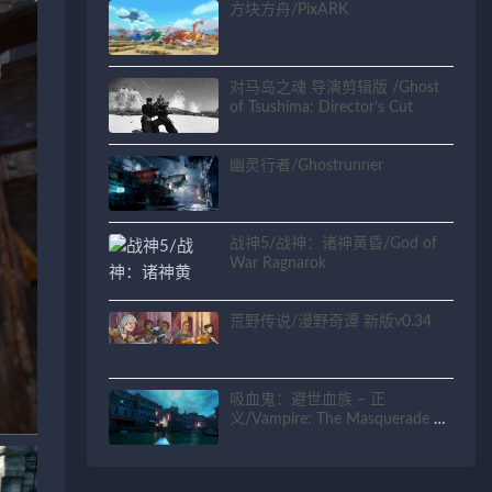
方块方舟/PixARK
对马岛之魂 导演剪辑版 /Ghost
of Tsushima: Director’s Cut
幽灵行者/Ghostrunner
战神5/战神：诸神黄昏/God of
War Ragnarok
荒野传说/漫野奇谭 新版v0.34
吸血鬼：避世血族 – 正
义/Vampire: The Masquerade –
Justice