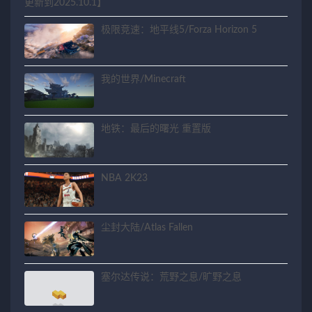
更新到2025.10.1】
极限竞速：地平线5/Forza Horizon 5
我的世界/Minecraft
地铁：最后的曙光 重置版
NBA 2K23
尘封大陆/Atlas Fallen
塞尔达传说：荒野之息/旷野之息