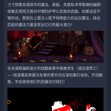
寸寸探索充满其中的魔法、奥秘、贪婪和
非常
毒辣的幽默!
收集实用而又绝对
时髦
的护甲以及致命武器。如果这还不
够的话，那就在上面注入赋予特殊能力的远古魔法，结合
匹配的魔法力量发挥出它们的最大潜力！
在充满欺骗和诡计的残酷故事中艰难求生（或迅速死亡）
——就连看起来最为友善的家伙也在谋划着打劫你。开动脑
筋，学会使用他们的武器对付他们！