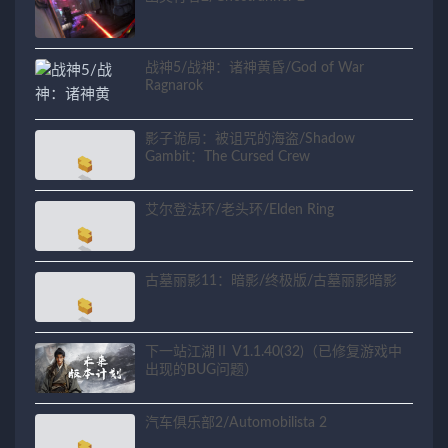
战神5/战神：诸神黄昏/God of War
Ragnarok
影子诡局：被诅咒的海盗/Shadow
Gambit：The Cursed Crew
艾尔登法环/老头环/Elden Ring
古墓丽影11：暗影/终极版/古墓丽影暗影
下一站江湖Ⅱ V1.1.40(32)（已修复游戏中
出现的BUG问题）
汽车俱乐部2/Automobilista 2