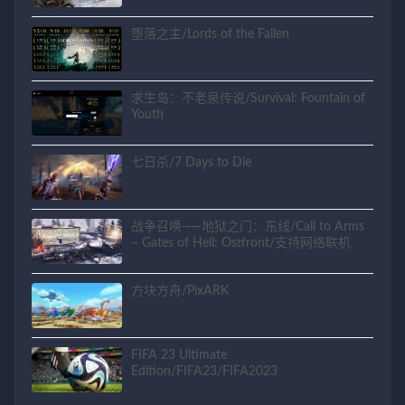
堕落之主/Lords of the Fallen
求生岛：不老泉传说/Survival: Fountain of
Youth
七日杀/7 Days to Die
战争召唤——地狱之门：东线/Call to Arms
– Gates of Hell: Ostfront/支持网络联机
方块方舟/PixARK
FIFA 23 Ultimate
Edition/FIFA23/FIFA2023