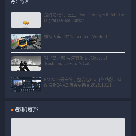
最终幻想7：重生 Final Fantasy VII Rebirth:
Digital Deluxe Edition
模拟火车世界4/Train Sim World 4
对马岛之魂 导演剪辑版 /Ghost of
Tsushima: Director’s Cut
FM2024最全补丁整合包Pro【终结版，适
配最新24.4.2,转会更新到2025.10.1】
遇到问题了？