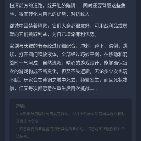
扫清前方的道路，躲开肚脐陷阱——同时还要驾驭这些危
险，将其转化为自己的优势，对抗敌人。
都城中囚禁着精灵，它们大多都很友好，可用战利品或愿
望向它们换取利益，为自己增添有利优势。
宝剑与长鞭的节奏经过仔细配合，冲刺，蹲下，滑倒，跳
跃，打开阀门释放液体，全部经过巧妙平衡，在移动和混
战时一气呵成，自然流畅。精心的游戏设计，能够确保每
次的游戏构成不断变化，但又不失逻辑，无论多少次也玩
不腻。玩家会在黄铜之城中死去，频繁发生，而且死状凄
惨，但又每次都愿意在重生后再次挑战……
声明：
1.本站部分内容转载自其它媒体，但并不代表本站赞同其观点和对
其真实性负责。
2.若您需要商业运营或用于其他商业活动，请您购买正版授权并合
法使用。