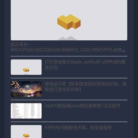
提示丢失：
MSVCP100/110/120/140/XINPU1_3.DLL/MSCVP71.dll等相
关问题解决方法
打开游戏提示steam_api64.dll\\EMP.dll的解
决方法
游戏运行库【新系统或刚玩游戏的必装、微
软运行游戏支持库】
Switch模拟器yuzu模拟器教程+汉化软件
VIP所有问题解决方案，和安装指导