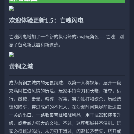
欢迎体验更新1.5：亡魂闪电
亡魂闪电增加了一个新的执弓弩的\n可玩角色——亡魂！别
忘了留意新武器和新遗迹。
黄铜之城
成为黄铜之城内的无畏窃贼，以第一人称视角，展开一段
充满阿拉伯风情的历险。玩家手持弯刀和长鞭，抢夺，远
行，缴械，击晕，粉碎，挥舞，努力抽打和砍杀，历经诱
饵和陷阱，穿过成群的不死人，在沙漏时间耗尽前抵达每
一关的出口，一路收集宝藏和战利品，用于武器和装备升
级，或者威力强大的文物。不过，这座都城并不温驯。玩
家必须跳过浅坑，从刀刃下滑过，闪避长矛箭矢，绕开或