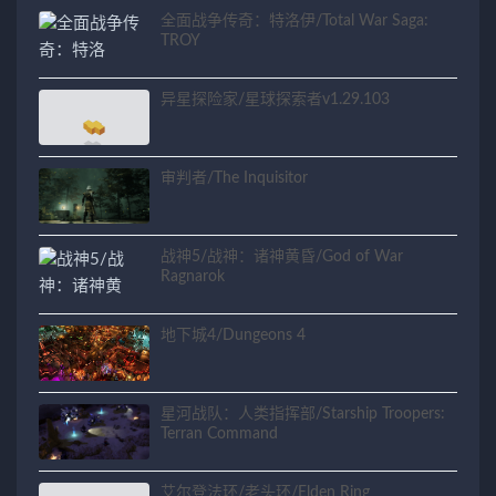
全面战争传奇：特洛伊/Total War Saga:
TROY
异星探险家/星球探索者v1.29.103
审判者/The Inquisitor
战神5/战神：诸神黄昏/God of War
Ragnarok
地下城4/Dungeons 4
星河战队：人类指挥部/Starship Troopers:
Terran Command
艾尔登法环/老头环/Elden Ring