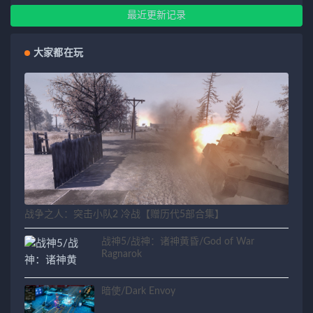
最近更新记录
大家都在玩
战争之人：突击小队2 冷战【赠历代5部合集】
战神5/战神：诸神黄昏/God of War
Ragnarok
暗使/Dark Envoy