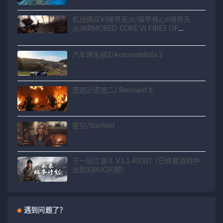
机战佣兵VI境界天火/装甲核心6境界天
火/ARMORED CORE VI FIRES OF
RUBICON
汽车俱乐部2/Automobilista 2
遗迹2/遗迹二/ Remnant II
星空/Starfield
下一站江湖Ⅱ V1.1.40(32)（已修复游戏中
出现的BUG问题）
遇到问题了？