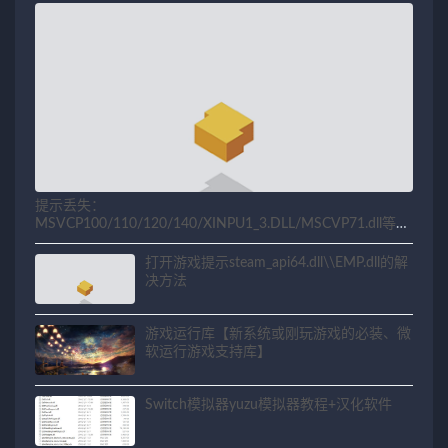
提示丢失：
MSVCP100/110/120/140/XINPU1_3.DLL/MSCVP71.dll等相
关问题解决方法
打开游戏提示steam_api64.dll\\EMP.dll的解
决方法
游戏运行库【新系统或刚玩游戏的必装、微
软运行游戏支持库】
Switch模拟器yuzu模拟器教程+汉化软件