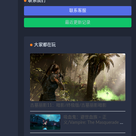
联系我们
联系客服
最近更新记录
大家都在玩
古墓丽影11：暗影/终极版/古墓丽影暗影
吸血鬼：避世血族 – 正
义/Vampire: The Masquerade –
Justice