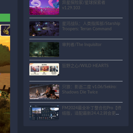
异星探险家/星球探索者
v1.29.103
星河战队：人类指挥部/Starship
Troopers: Terran Command
审判者/The Inquisitor
狂野之心/WILD HEARTS
只狼：影逝二度 v1.06/Sekiro:
Shadows Die Twice
FM2024最全补丁整合包Pro【终
结版，适配最新24.4.2,转会更新
到2025.10.1】