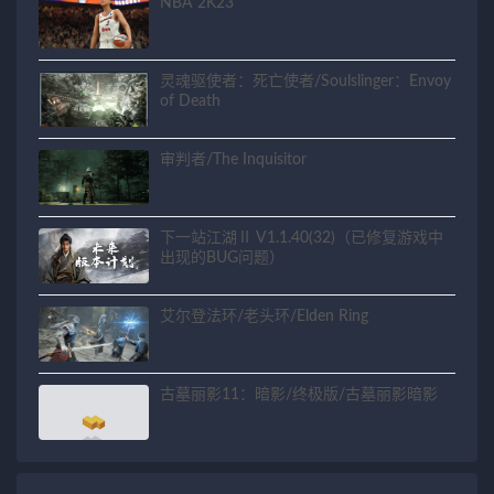
NBA 2K23
灵魂驱使者：死亡使者/Soulslinger：Envoy
of Death
审判者/The Inquisitor
下一站江湖Ⅱ V1.1.40(32)（已修复游戏中
出现的BUG问题）
艾尔登法环/老头环/Elden Ring
古墓丽影11：暗影/终极版/古墓丽影暗影