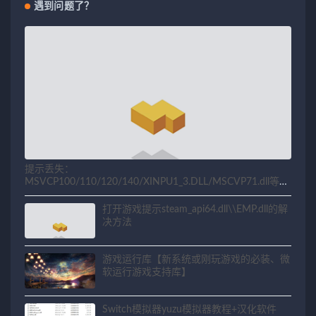
遇到问题了？
提示丢失：
MSVCP100/110/120/140/XINPU1_3.DLL/MSCVP71.dll等相
关问题解决方法
打开游戏提示steam_api64.dll\\EMP.dll的解
决方法
游戏运行库【新系统或刚玩游戏的必装、微
软运行游戏支持库】
Switch模拟器yuzu模拟器教程+汉化软件