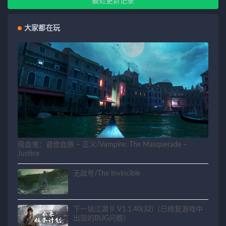
最近更新记录
大家都在玩
吸血鬼：避世血族 – 正义/Vampire: The Masquerade –
Justice
无敌号/The Invincible
下一站江湖Ⅱ V1.1.40(32)（已修复游戏中
出现的BUG问题）