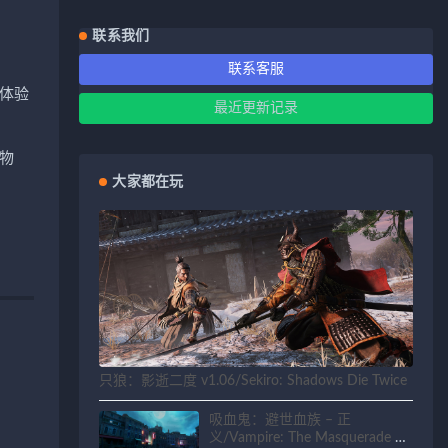
联系我们
联系客服
体验
最近更新记录
物
大家都在玩
只狼：影逝二度 v1.06/Sekiro: Shadows Die Twice
吸血鬼：避世血族 – 正
义/Vampire: The Masquerade –