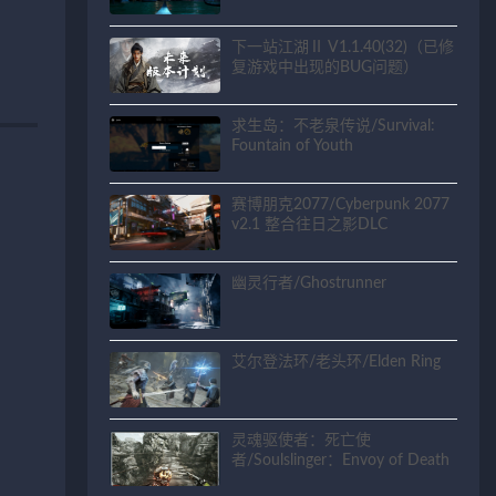
Justice
下一站江湖Ⅱ V1.1.40(32)（已修
复游戏中出现的BUG问题）
求生岛：不老泉传说/Survival:
Fountain of Youth
赛博朋克2077/Cyberpunk 2077
v2.1 整合往日之影DLC
幽灵行者/Ghostrunner
艾尔登法环/老头环/Elden Ring
灵魂驱使者：死亡使
者/Soulslinger：Envoy of Death